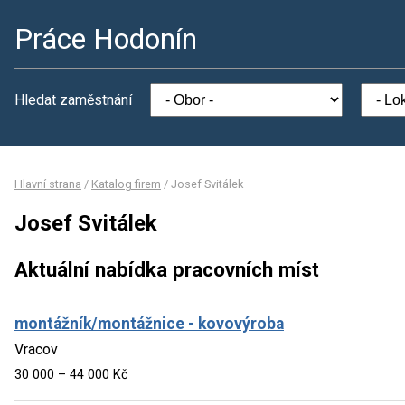
Práce Hodonín
Hledat zaměstnání
Hlavní strana
/
Katalog firem
/
Josef Svitálek
Josef Svitálek
Aktuální nabídka pracovních míst
montážník/montážnice - kovovýroba
Vracov
30 000 – 44 000 Kč