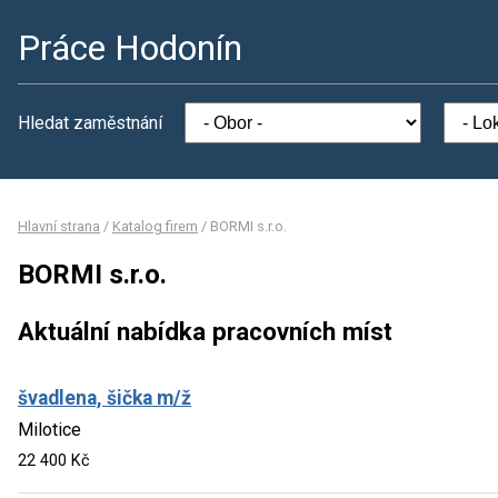
Práce Hodonín
Hledat zaměstnání
Hlavní strana
/
Katalog firem
/
BORMI s.r.o.
BORMI s.r.o.
Aktuální nabídka pracovních míst
švadlena, šička m/ž
Milotice
22 400 Kč