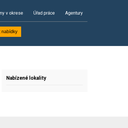
my v okrese
Úřad práce
Agentury
t nabídky
Nabízené lokality