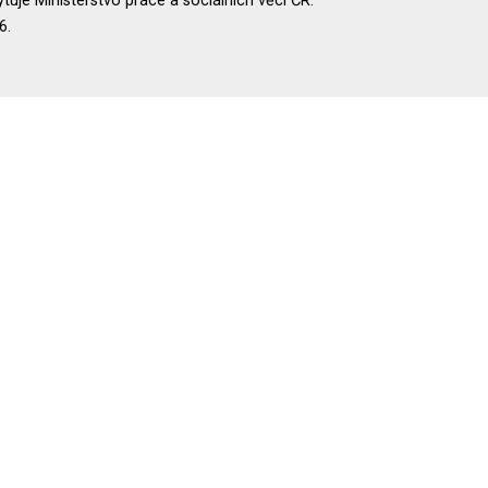
uje Ministerstvo práce a sociálních věcí ČR.
6.