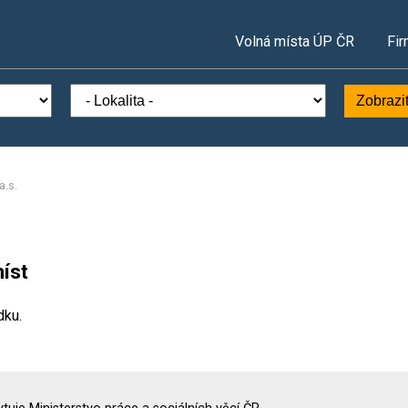
Volná místa ÚP ČR
Fir
Zobrazi
a.s.
íst
dku.