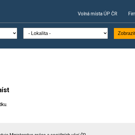
Volná místa ÚP ČR
Fir
Zobrazi
íst
dku.