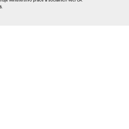
uje Ministerstvo práce a sociálních věcí ČR.
6.