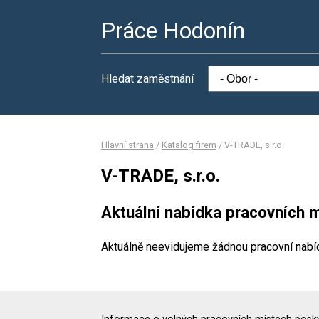
Práce Hodonín
Hledat zaměstnání
Hlavní strana
/
Katalog firem
/
V-TRADE, s.r.o.
V-TRADE, s.r.o.
Aktuální nabídka pracovních m
Aktuálně neevidujeme žádnou pracovní nabí