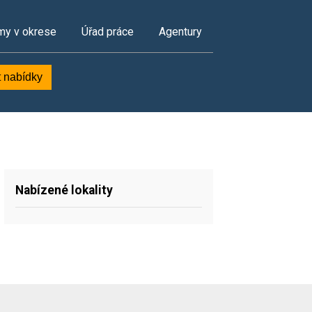
my v okrese
Úřad práce
Agentury
t nabídky
Nabízené lokality