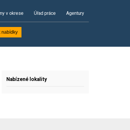
my v okrese
Úřad práce
Agentury
t nabídky
Nabízené lokality