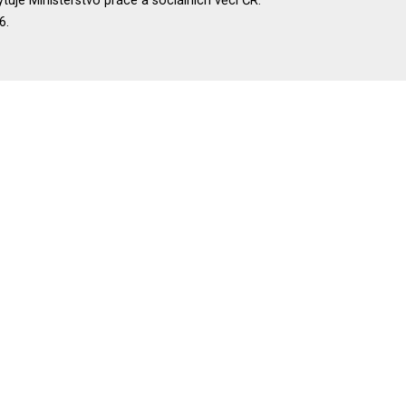
uje Ministerstvo práce a sociálních věcí ČR.
6.