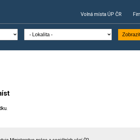
Volná místa ÚP ČR
Fir
Zobrazi
íst
dku.