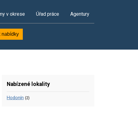
my v okrese
Úřad práce
Agentury
t nabídky
Nabízené lokality
Hodonín
(2)