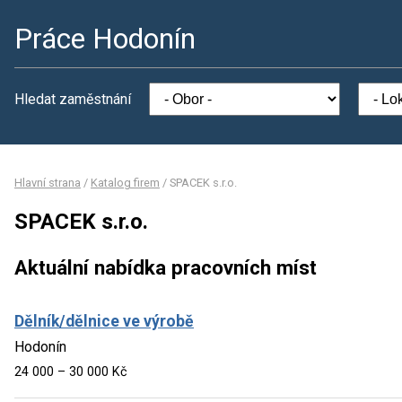
Práce Hodonín
Hledat zaměstnání
Hlavní strana
/
Katalog firem
/
SPACEK s.r.o.
SPACEK s.r.o.
Aktuální nabídka pracovních míst
Dělník/dělnice ve výrobě
Hodonín
24 000 – 30 000 Kč