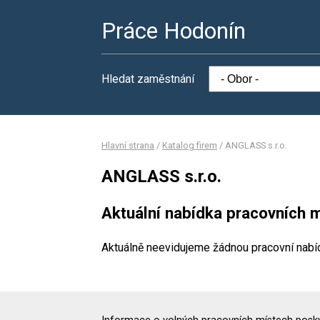
Práce Hodonín
Hledat zaměstnání
Hlavní strana
/
Katalog firem
/
ANGLASS s.r.o.
ANGLASS s.r.o.
Aktuální nabídka pracovních m
Aktuálně neevidujeme žádnou pracovní nabí