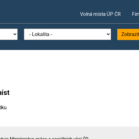
Volná místa ÚP ČR
Fir
Zobrazi
íst
dku.