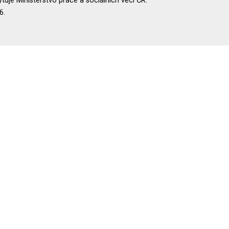
uje Ministerstvo práce a sociálních věcí ČR.
6.