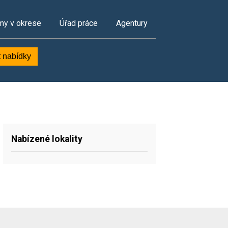
my v okrese
Úřad práce
Agentury
t nabídky
Nabízené lokality