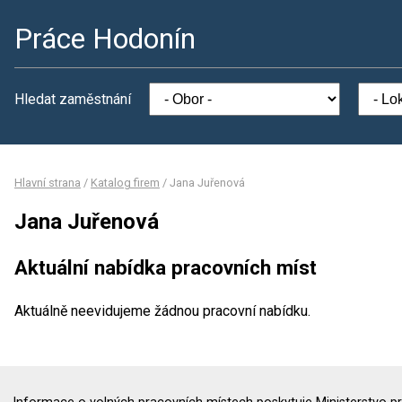
Práce Hodonín
Hledat zaměstnání
Hlavní strana
/
Katalog firem
/
Jana Juřenová
Jana Juřenová
Aktuální nabídka pracovních míst
Aktuálně neevidujeme žádnou pracovní nabídku.