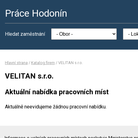
Práce Hodonín
Hledat zaměstnání
Hlavní strana
/
Katalog firem
/
VELITAN s.r.o.
VELITAN s.r.o.
Aktuální nabídka pracovních míst
Aktuálně neevidujeme žádnou pracovní nabídku.