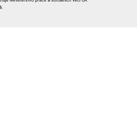
uje Ministerstvo práce a sociálních věcí ČR.
6.