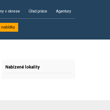
my v okrese
Úřad práce
Agentury
t nabídky
Nabízené lokality