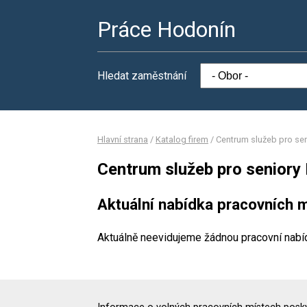
Práce Hodonín
Hledat zaměstnání
Hlavní strana
/
Katalog firem
/
Centrum služeb pro sen
Centrum služeb pro seniory
Aktuální nabídka pracovních m
Aktuálně neevidujeme žádnou pracovní nabí