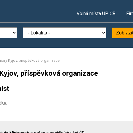
Volná místa ÚP ČR
Fir
Zobrazi
iory Kyjov, příspěvková organizace
 Kyjov, příspěvková organizace
íst
dku.