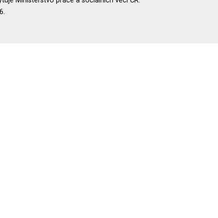
uje Ministerstvo práce a sociálních věcí ČR.
6.