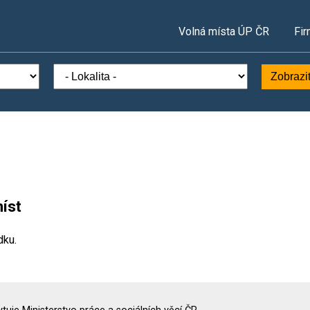
Volná místa ÚP ČR
Fir
Zobrazi
íst
dku.