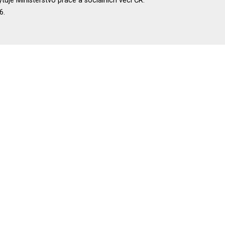
uje Ministerstvo práce a sociálních věcí ČR.
6.