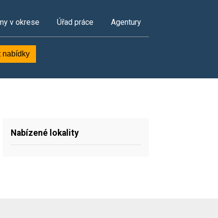
my v okrese
Úřad práce
Agentury
t nabídky
Nabízené lokality