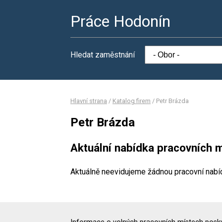
Práce Hodonín
Hledat zaměstnání
Hlavní strana
/
Katalog firem
/
Petr Brázda
Petr Brázda
Aktuální nabídka pracovních m
Aktuálně neevidujeme žádnou pracovní nabí