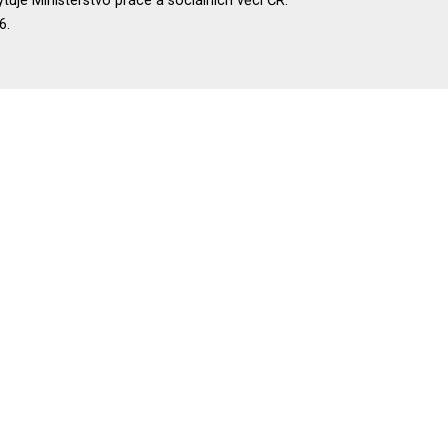
uje Ministerstvo práce a sociálních věcí ČR.
6.