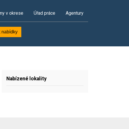
my v okrese
Úřad práce
Agentury
t nabídky
Nabízené lokality