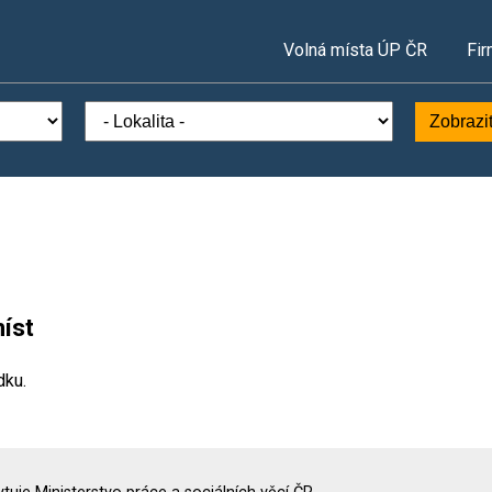
Volná místa ÚP ČR
Fir
Zobrazi
íst
dku.