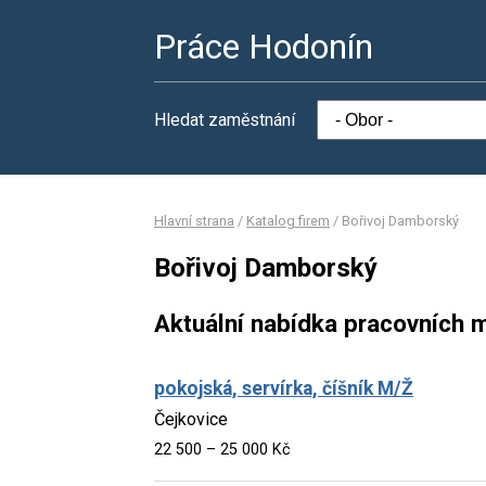
Práce Hodonín
Hledat zaměstnání
Hlavní strana
/
Katalog firem
/
Bořivoj Damborský
Bořivoj Damborský
Aktuální nabídka pracovních m
pokojská, servírka, číšník M/Ž
Čejkovice
22 500 – 25 000 Kč