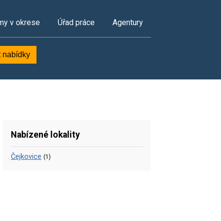
my v okrese
Úřad práce
Agentury
t nabídky
Nabízené lokality
Čejkovice
(1)