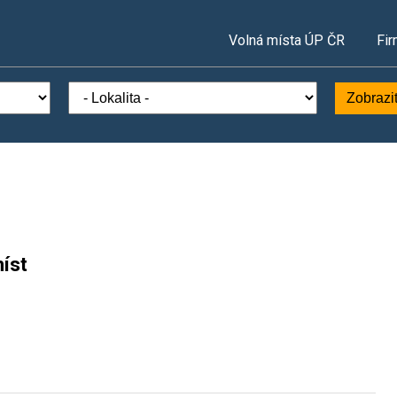
Volná místa ÚP ČR
Fir
Zobrazi
íst