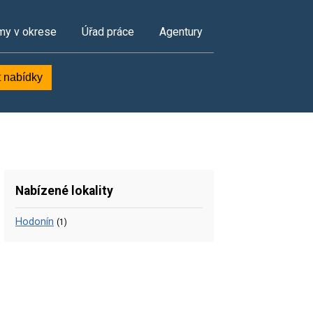
my v okrese
Úřad práce
Agentury
t nabídky
Nabízené lokality
Hodonín
(1)