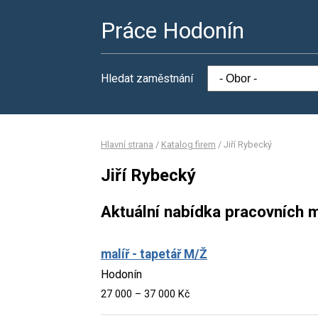
Práce Hodonín
Hledat zaměstnání
Hlavní strana
/
Katalog firem
/
Jiří Rybecký
Jiří Rybecký
Aktuální nabídka pracovních m
malíř - tapetář M/Ž
Hodonín
27 000 – 37 000 Kč