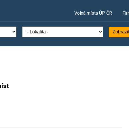
Volná místa ÚP ČR
Fir
Zobrazi
íst