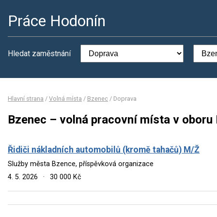
Práce Hodonín
Hledat zaměstnání
Hlavní strana
/
Volná místa
/
Bzenec
/
Doprava
Bzenec – volná pracovní místa v oboru
Řidiči nákladních automobilů (kromě tahačů) M/Ž
Služby města Bzence, příspěvková organizace
4. 5. 2026
·
30 000 Kč