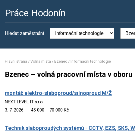
Práce Hodonín
Hledat zaměstnání
Hlavní strana
/
Volná místa
/
Bzenec
/
Informační technologie
Bzenec – volná pracovní místa v oboru 
montáž elektro-slaboproud/silnoproud M/Ž
NEXT LEVEL IT s.r.o.
3. 7. 2026
·
45 000 – 70 000 Kč
Technik slaboproudých systémů - CCTV, EZS, SKS, Wi