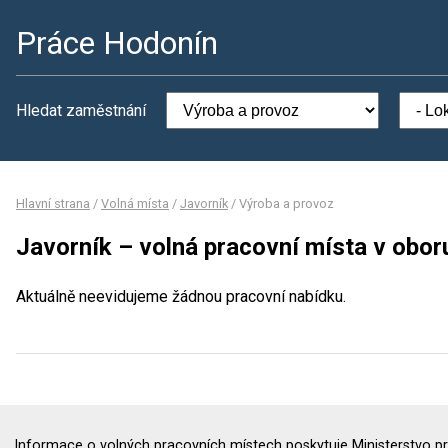
Práce Hodonín
Hledat zaměstnání
Hlavní strana
/
Volná místa
/
Javorník
/
Výroba a provoz
Javorník – volná pracovní místa v obor
Aktuálně neevidujeme žádnou pracovní nabídku.
Informace o volných pracovních místech poskytuje Ministerstvo pr