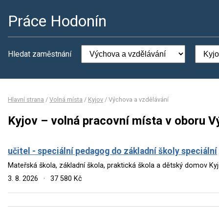
Práce Hodonín
Hledat zaměstnání
Hlavní strana
/
Volná místa
/
Kyjov
/
Výchova a vzdělávání
Kyjov – volná pracovní místa v oboru V
učitel - speciální pedagog do základní školy speciální
Mateřská škola, základní škola, praktická škola a dětský domov Ky
3. 8. 2026
·
37 580 Kč