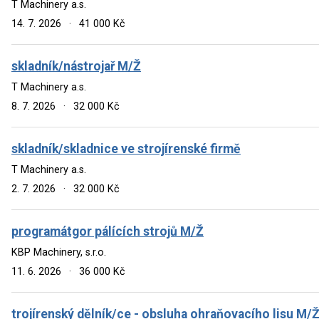
T Machinery a.s.
14. 7. 2026
·
41 000 Kč
skladník/nástrojař M/Ž
T Machinery a.s.
8. 7. 2026
·
32 000 Kč
skladník/skladnice ve strojírenské firmě
T Machinery a.s.
2. 7. 2026
·
32 000 Kč
programátgor pálících strojů M/Ž
KBP Machinery, s.r.o.
11. 6. 2026
·
36 000 Kč
trojírenský dělník/ce - obsluha ohraňovacího lisu M/