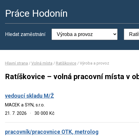
Práce Hodonín
Hledat zaměstnání
Hlavní strana
/
Volná místa
/
Ratíškovice
/
Výroba a provoz
Ratíškovice – volná pracovní místa v o
vedoucí skladu M/Ž
MACEK a SYN, s.r.o.
21. 7. 2026
·
30 000 Kč
pracovník/pracovnice OTK, metrolog