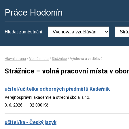
Práce Hodonín
Hledat zaměstnání
Hlavní strana
/
Volná místa
/
Strážnice
/
Výchova a vzdělávání
Strážnice – volná pracovní místa v obo
učitel/učitelka odborných předmětů Kadeřník
Veřejnosprávní akademie a střední škola, s.r.o.
3. 6. 2026
·
32 000 Kč
učitel/ka - Český jazyk