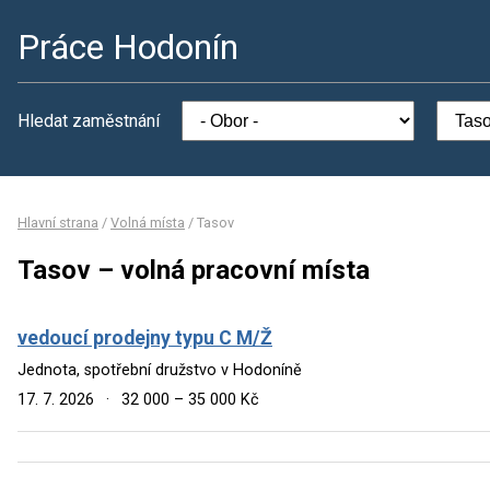
Práce Hodonín
Hledat zaměstnání
Hlavní strana
/
Volná místa
/
Tasov
Tasov – volná pracovní místa
vedoucí prodejny typu C M/Ž
Jednota, spotřební družstvo v Hodoníně
17. 7. 2026
·
32 000 – 35 000 Kč