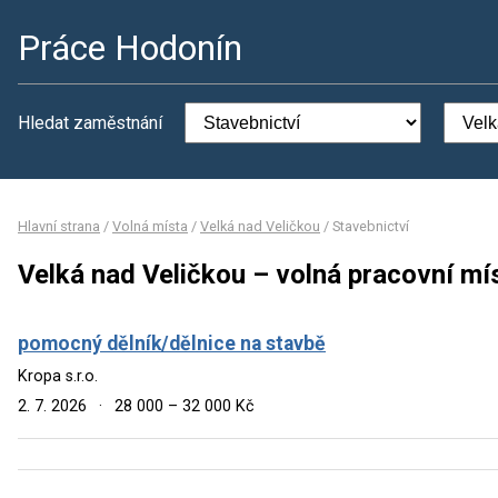
Práce Hodonín
Hledat zaměstnání
Hlavní strana
/
Volná místa
/
Velká nad Veličkou
/
Stavebnictví
Velká nad Veličkou – volná pracovní mí
pomocný dělník/dělnice na stavbě
Kropa s.r.o.
2. 7. 2026
·
28 000 – 32 000 Kč