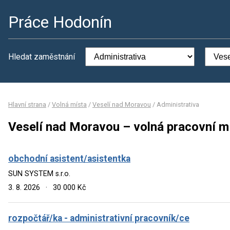
Práce Hodonín
Hledat zaměstnání
Hlavní strana
/
Volná místa
/
Veselí nad Moravou
/
Administrativa
Veselí nad Moravou – volná pracovní mí
obchodní asistent/asistentka
SUN SYSTEM s.r.o.
3. 8. 2026
·
30 000 Kč
rozpočtář/ka - administrativní pracovník/ce