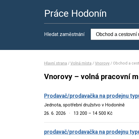
Práce Hodonín
Hledat zaměstnání
Hlavní strana
/
Volná místa
/
Vnorovy
/
Obchod a cest
Vnorovy – volná pracovní m
Prodavač/prodavačka na prodejnu typ
Jednota, spotřební družstvo v Hodoníně
26. 6. 2026
·
13 200 – 14 500 Kč
prodavač/prodavačka na prodejnu typ