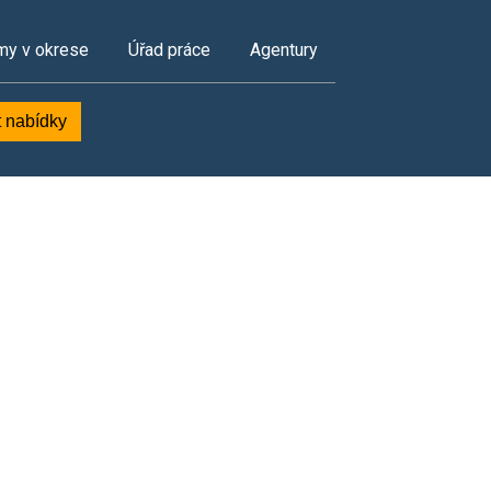
my v okrese
Úřad práce
Agentury
t nabídky