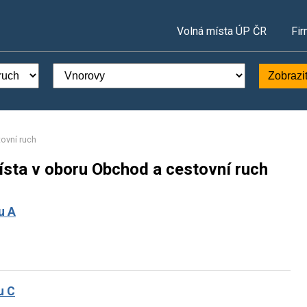
Volná místa ÚP ČR
Fir
Zobrazi
ovní ruch
ísta v oboru Obchod a cestovní ruch
u A
u C