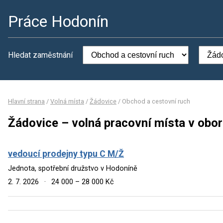
Práce Hodonín
Hledat zaměstnání
Hlavní strana
/
Volná místa
/
Žádovice
/
Obchod a cestovní ruch
Žádovice – volná pracovní místa v obo
vedoucí prodejny typu C M/Ž
Jednota, spotřební družstvo v Hodoníně
2. 7. 2026
·
24 000 – 28 000 Kč