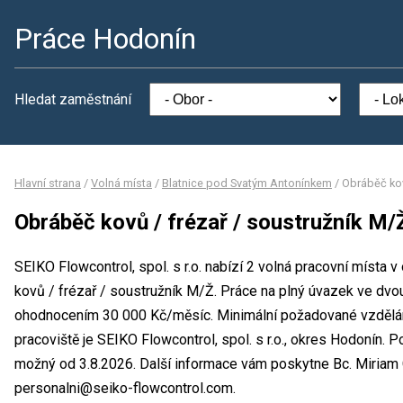
Práce Hodonín
Hledat zaměstnání
Hlavní strana
/
Volná místa
/
Blatnice pod Svatým Antonínkem
/
Obráběč kov
Obráběč kovů / frézař / soustružník M/
SEIKO Flowcontrol, spol. s r.o. nabízí 2 volná pracovní místa 
kovů / frézař / soustružník M/Ž. Práce na plný úvazek ve d
ohodnocením 30 000 Kč/měsíc. Minimální požadované vzdělání
pracoviště je SEIKO Flowcontrol, spol. s r.o., okres Hodonín. 
možný od 3.8.2026. Další informace vám poskytne Bc. Miriam 
personalni@seiko-flowcontrol.com.