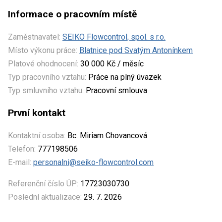
Informace o pracovním místě
Zaměstnavatel:
SEIKO Flowcontrol, spol. s r.o.
Místo výkonu práce:
Blatnice pod Svatým Antonínkem
Platové ohodnocení:
30 000 Kč / měsíc
Typ pracovního vztahu:
Práce na plný úvazek
Typ smluvního vztahu:
Pracovní smlouva
První kontakt
Kontaktní osoba:
Bc. Miriam Chovancová
Telefon:
777198506
E-mail:
personalni@seiko-flowcontrol.com
Referenční číslo ÚP:
17723030730
Poslední aktualizace:
29. 7. 2026