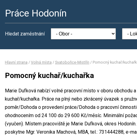
Práce Hodonín
Hledat zaměstnání
Hlavní strana
/
Volná místa
/
Svatobořice-Mistřín
/
Pomocný kuchař/kuchařk
Pomocný kuchař/kuchařka
Marie Dufková nabízí volné pracovní místo v oboru obchodu a
kuchař/kuchařka. Práce na plný nebo zkrácený úvazek s pružn
poměr/Dohoda o provedení práce/Dohoda o pracovní činnosti 
ohodnocením od 24 100 do 29 600 Kč/měsíc. Minimální požad
(vyučen). Místem pracoviště je Marie Dufková, okres Hodonín
poskytne Mgr. Veronika Machová, MBA, tel.: 731444288, e-mai