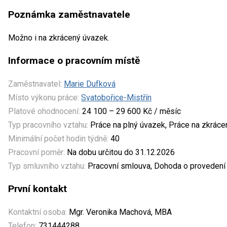
Poznámka zaměstnavatele
Možno i na zkrácený úvazek.
Informace o pracovním místě
Zaměstnavatel:
Marie Dufková
Místo výkonu práce:
Svatobořice-Mistřín
Platové ohodnocení:
24 100 – 29 600 Kč / měsíc
Typ pracovního vztahu:
Práce na plný úvazek, Práce na zkrác
Minimální počet hodin týdně:
40
Pracovní poměr:
Na dobu určitou do 31.12.2026
Typ smluvního vztahu:
Pracovní smlouva, Dohoda o provedení 
První kontakt
Kontaktní osoba:
Mgr. Veronika Machová, MBA
Telefon:
731444288