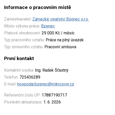
Informace o pracovním místě
Zaměstnavatel:
Zámecké vinařství Bzenec s.r.o.
Místo výkonu práce:
Bzenec
Platové ohodnocení:
29 000 Kč / měsíc
Typ pracovního vztahu:
Práce na plný úvazek
Typ smluvního vztahu:
Pracovní smlouva
První kontakt
Kontaktní osoba:
Ing. Radek Šťastný
Telefon:
725436289
E-mail:
hospodar.bzenec@mikrosvin.cz
Referenční číslo ÚP:
17887190717
Poslední aktualizace:
1. 6. 2026