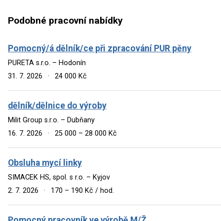
Podobné pracovní nabídky
Pomocný/á dělník/ce při zpracování PUR pěny
PURETA s.r.o. – Hodonín
31. 7. 2026
·
24 000 Kč
dělník/dělnice do výroby
Milit Group s.r.o. – Dubňany
16. 7. 2026
·
25 000 – 28 000 Kč
Obsluha mycí linky
SIMACEK HS, spol. s r.o. – Kyjov
2. 7. 2026
·
170 – 190 Kč / hod.
Pomocný pracovník ve výrobě M/Ž