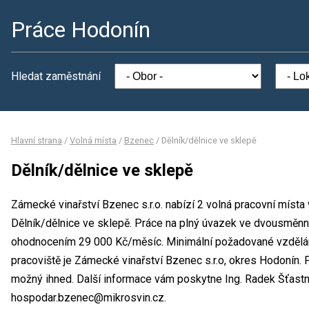
Práce Hodonín
Hledat zaměstnání
Hlavní strana
/
Volná místa
/
Bzenec
/
Dělník/dělnice ve sklepě
Dělník/dělnice ve sklepě
Zámecké vinařství Bzenec s.r.o. nabízí 2 volná pracovní místa
Dělník/dělnice ve sklepě. Práce na plný úvazek ve dvousměn
ohodnocením 29 000 Kč/měsíc. Minimální požadované vzdělání
pracoviště je Zámecké vinařství Bzenec s.r.o, okres Hodonín. 
možný ihned. Další informace vám poskytne Ing. Radek Šťastný
hospodar.bzenec@mikrosvin.cz.