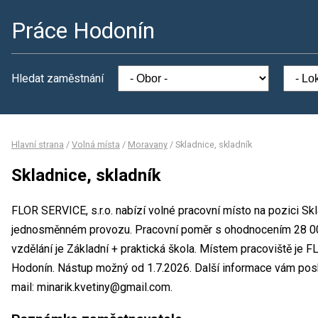
Práce Hodonín
Hledat zaměstnání
Hlavní strana
/
Volná místa
/
Moravany
/
Skladnice, skladník
Skladnice, skladník
FLOR SERVICE, s.r.o. nabízí volné pracovní místo na pozici Skl
jednosměnném provozu. Pracovní poměr s ohodnocením 28 0
vzdělání je Základní + praktická škola. Místem pracoviště je F
Hodonín. Nástup možný od 1.7.2026. Další informace vám posk
mail: minarik.kvetiny@gmail.com.