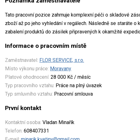
Poznámka zaměstnavatele
Tato pracovní pozice zahrnuje komplexní péči o skladové zásob
zboží až po jeho vyhledání v regálech. Následně se staráte o
zabalení produktů do zásilek připravených k okamžité expedi
Informace o pracovním místě
Zaměstnavatel:
FLOR SERVICE, s.r.o.
Místo výkonu práce:
Moravany
Platové ohodnocení:
28 000 Kč / měsíc
Typ pracovního vztahu:
Práce na plný úvazek
Typ smluvního vztahu:
Pracovní smlouva
První kontakt
Kontaktní osoba:
Vladan Minařík
Telefon:
608407331
E-mail:
minarik.kvetiny@gmail.com