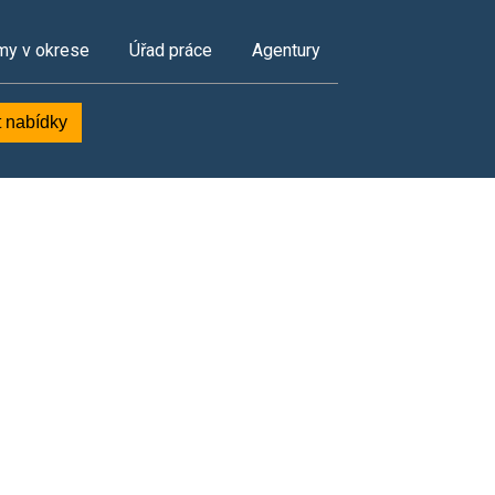
my v okrese
Úřad práce
Agentury
t nabídky