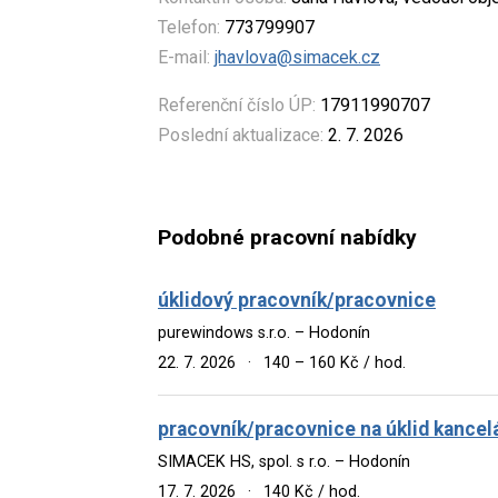
Telefon:
773799907
E-mail:
jhavlova@simacek.cz
Referenční číslo ÚP:
17911990707
Poslední aktualizace:
2. 7. 2026
Podobné pracovní nabídky
úklidový pracovník/pracovnice
purewindows s.r.o. – Hodonín
22. 7. 2026
·
140 – 160 Kč / hod.
pracovník/pracovnice na úklid kancelá
SIMACEK HS, spol. s r.o. – Hodonín
17. 7. 2026
·
140 Kč / hod.