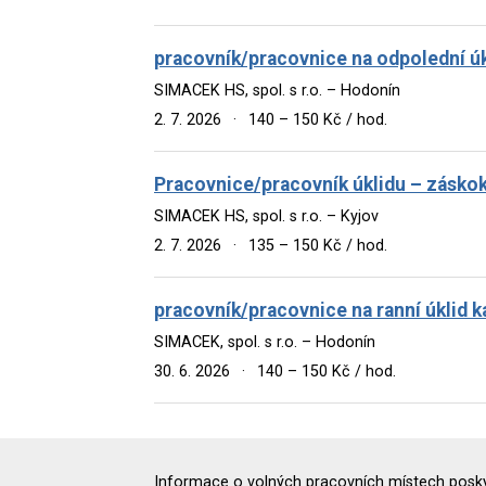
pracovník/pracovnice na odpolední úk
SIMACEK HS, spol. s r.o. – Hodonín
2. 7. 2026
·
140 – 150 Kč / hod.
Pracovnice/pracovník úklidu – zásko
SIMACEK HS, spol. s r.o. – Kyjov
2. 7. 2026
·
135 – 150 Kč / hod.
pracovník/pracovnice na ranní úklid k
SIMACEK, spol. s r.o. – Hodonín
30. 6. 2026
·
140 – 150 Kč / hod.
Informace o volných pracovních místech poskyt