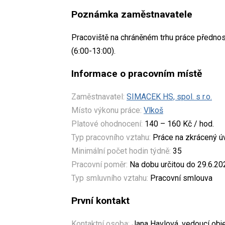
Poznámka zaměstnavatele
Pracoviště na chráněném trhu práce přednos
(6:00-13:00).
Informace o pracovním místě
Zaměstnavatel:
SIMACEK HS, spol. s r.o.
Místo výkonu práce:
Vlkoš
Platové ohodnocení:
140 – 160 Kč / hod.
Typ pracovního vztahu:
Práce na zkrácený 
Minimální počet hodin týdně:
35
Pracovní poměr:
Na dobu určitou do 29.6.20
Typ smluvního vztahu:
Pracovní smlouva
První kontakt
Kontaktní osoba:
Jana Havlová, vedoucí obj