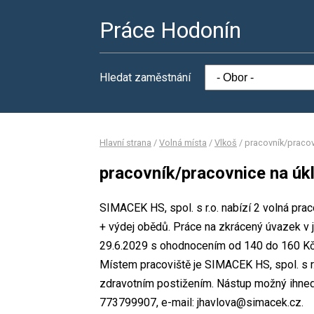
Práce Hodonín
Hledat zaměstnání
Hlavní strana
/
Volná místa
/
Vlkoš
/
pracovník/pracov
pracovník/pracovnice na úkl
SIMACEK HS, spol. s r.o. nabízí 2 volná prac
+ výdej obědů. Práce na zkrácený úvazek v
29.6.2029 s ohodnocením od 140 do 160 Kč/
Místem pracoviště je SIMACEK HS, spol. s r.
zdravotním postižením. Nástup možný ihned.
773799907, e-mail: jhavlova@simacek.cz.