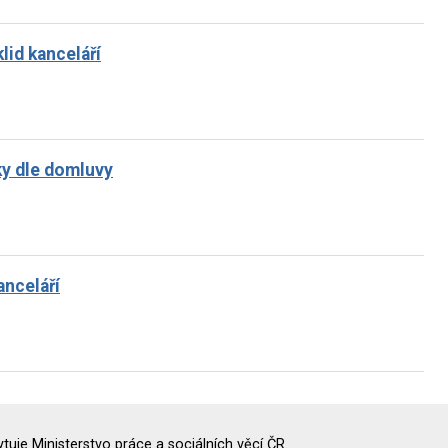
lid kanceláří
ky dle domluvy
anceláří
uje Ministerstvo práce a sociálních věcí ČR.