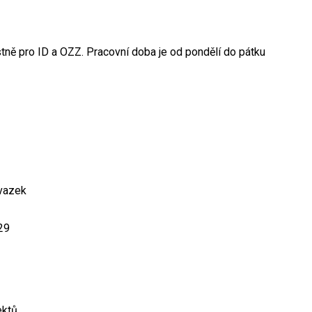
tně pro ID a OZZ. Pracovní doba je od pondělí do pátku
úvazek
29
ektů