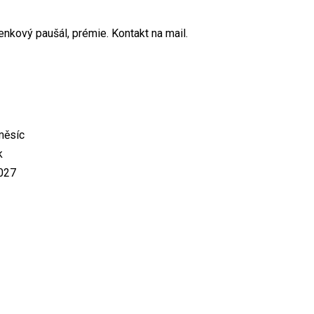
enkový paušál, prémie. Kontakt na mail.
měsíc
k
2027