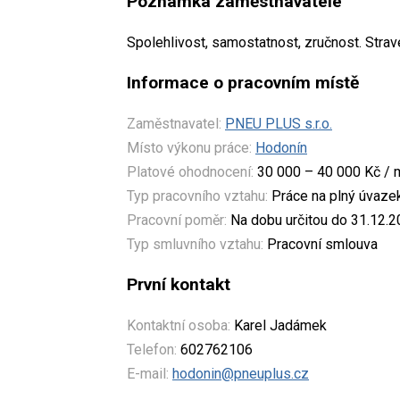
Poznámka zaměstnavatele
Spolehlivost, samostatnost, zručnost. Strav
Informace o pracovním místě
Zaměstnavatel:
PNEU PLUS s.r.o.
Místo výkonu práce:
Hodonín
Platové ohodnocení:
30 000 – 40 000 Kč / 
Typ pracovního vztahu:
Práce na plný úvaze
Pracovní poměr:
Na dobu určitou do 31.12.
Typ smluvního vztahu:
Pracovní smlouva
První kontakt
Kontaktní osoba:
Karel Jadámek
Telefon:
602762106
E-mail:
hodonin@pneuplus.cz