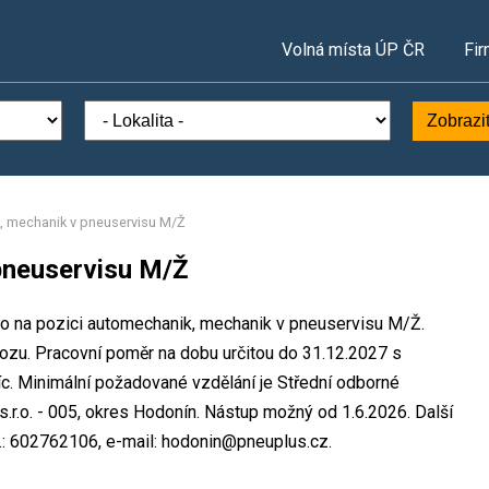
Volná místa ÚP ČR
Fir
Zobrazi
, mechanik v pneuservisu M/Ž
pneuservisu M/Ž
to na pozici automechanik, mechanik v pneuservisu M/Ž.
zu. Pracovní poměr na dobu určitou do 31.12.2027 s
. Minimální požadované vzdělání je Střední odborné
.r.o. - 005, okres Hodonín. Nástup možný od 1.6.2026. Další
.: 602762106, e-mail: hodonin@pneuplus.cz.