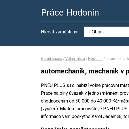
Práce Hodonín
Hledat zaměstnání
Hlavní strana
/
Volná místa
/
Hodonín
/
automechanik
automechanik, mechanik v 
PNEU PLUS s.r.o. nabízí volné pracovní mís
Práce na plný úvazek v jednosměnném provo
ohodnocením od 30 000 do 40 000 Kč/měsíc
(vyučen). Místem pracoviště je PNEU PLUS s
informace vám poskytne Karel Jadámek, tel