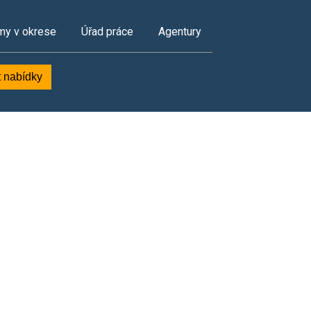
my v okrese
Úřad práce
Agentury
t nabídky