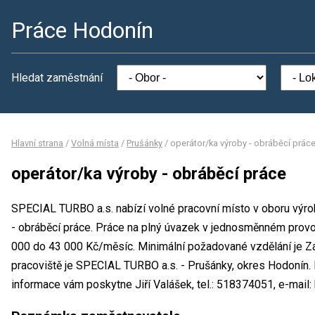
Práce Hodonín
Hledat zaměstnání
Hlavní strana
/
Volná místa
/
Prušánky
/
operátor/ka výroby - obráběcí prác
operátor/ka výroby - obráběcí práce
SPECIAL TURBO a.s. nabízí volné pracovní místo v oboru výro
- obráběcí práce. Práce na plný úvazek v jednosměnném prov
000 do 43 000 Kč/měsíc. Minimální požadované vzdělání je Zá
pracoviště je SPECIAL TURBO a.s. - Prušánky, okres Hodonín.
informace vám poskytne Jiří Valášek, tel.: 518374051, e-mail: