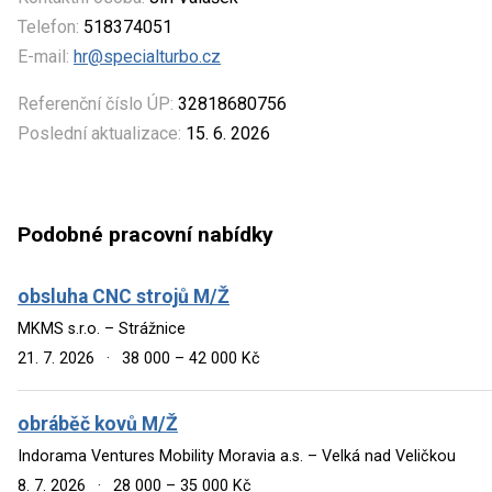
Telefon:
518374051
E-mail:
hr@specialturbo.cz
Referenční číslo ÚP:
32818680756
Poslední aktualizace:
15. 6. 2026
Podobné pracovní nabídky
obsluha CNC strojů M/Ž
MKMS s.r.o. – Strážnice
21. 7. 2026
·
38 000 – 42 000 Kč
obráběč kovů M/Ž
Indorama Ventures Mobility Moravia a.s. – Velká nad Veličkou
8. 7. 2026
·
28 000 – 35 000 Kč