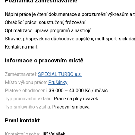
Poznámka zaměstnavatele
Náplní práce je čtení dokumentace a porozumění výkresům a
Obráběcí práce: soustružení, frézování.
Optimalizace: úprava programů a nástrojů.
Stravné, příspěvek na důchodové pojištění, multisport, sick day
Kontakt na mail.
Informace o pracovním místě
Zaměstnavatel:
SPECIAL TURBO a.s.
Místo výkonu práce:
Prušánky
Platové ohodnocení:
38 000 – 43 000 Kč / měsíc
Typ pracovního vztahu:
Práce na plný úvazek
Typ smluvního vztahu:
Pracovní smlouva
První kontakt
Kontaktní osoba:
Jiří Valášek