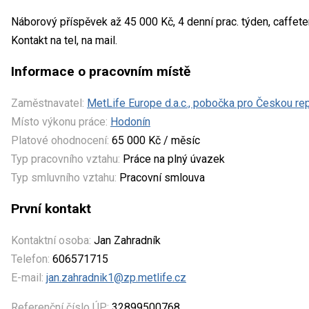
Náborový příspěvek až 45 000 Kč, 4 denní prac. týden, caffete
Kontakt na tel, na mail.
Informace o pracovním místě
Zaměstnavatel:
MetLife Europe d.a.c., pobočka pro Českou re
Místo výkonu práce:
Hodonín
Platové ohodnocení:
65 000 Kč / měsíc
Typ pracovního vztahu:
Práce na plný úvazek
Typ smluvního vztahu:
Pracovní smlouva
První kontakt
Kontaktní osoba:
Jan Zahradník
Telefon:
606571715
E-mail:
jan.zahradnik1@zp.metlife.cz
Referenční číslo ÚP:
32899500768