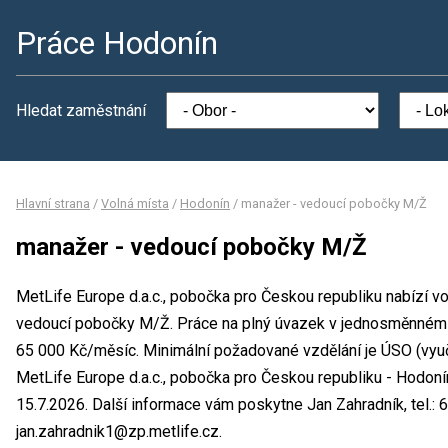
Práce Hodonín
Hledat zaměstnání
Hlavní strana
/
Volná místa
/
Hodonín
/
manažer - vedoucí pobočky M/Ž
manažer - vedoucí pobočky M/Ž
MetLife Europe d.a.c., pobočka pro Českou republiku nabízí vo
vedoucí pobočky M/Ž. Práce na plný úvazek v jednosměnném
65 000 Kč/měsíc. Minimální požadované vzdělání je ÚSO (vyuče
MetLife Europe d.a.c., pobočka pro Českou republiku - Hodon
15.7.2026. Další informace vám poskytne Jan Zahradník, tel.: 
jan.zahradnik1@zp.metlife.cz.