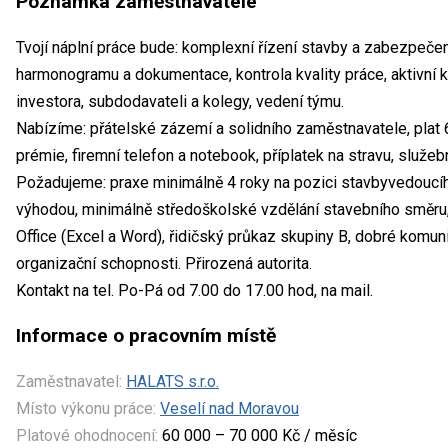
Poznámka zaměstnavatele
Tvojí náplní práce bude: komplexní řízení stavby a zabezpečen
harmonogramu a dokumentace, kontrola kvality práce, aktivní
investora, subdodavateli a kolegy, vedení týmu.
Nabízíme: přátelské zázemí a solidního zaměstnavatele, plat 
prémie, firemní telefon a notebook, příplatek na stravu, služe
Požadujeme: praxe minimálně 4 roky na pozici stavbyvedoucí
výhodou, minimálně středoškolské vzdělání stavebního směru,
Office (Excel a Word), řidičský průkaz skupiny B, dobré komuni
organizační schopnosti. Přirozená autorita.
Kontakt na tel. Po-Pá od 7.00 do 17.00 hod, na mail.
Informace o pracovním místě
Zaměstnavatel:
HALATS s.r.o.
Místo výkonu práce:
Veselí nad Moravou
Platové ohodnocení:
60 000 – 70 000 Kč / měsíc