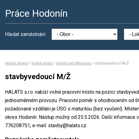
Práce Hodonín
Hledat zaměstnání
Hlavní strana
/
Volná místa
/
Veselí nad Moravou
/
stavbyvedoucí M/Ž
stavbyvedoucí M/Ž
HALATS s.r.o. nabízí volné pracovní místo na pozici stavbyve
jednosměnném provozu. Pracovní poměr s ohodnocením od 60
požadované vzdělání je ÚSO s maturitou (bez vyučení). Místem
okres Hodonín. Nástup možný od 25.5.2026. Další informace vá
776208751, e-mail: stavby@halats.cz.