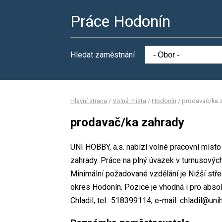
Práce Hodonín
Hledat zaměstnání
Hlavní strana
/
Volná místa
/
Hodonín
/
prodavač/ka 
prodavač/ka zahrady
UNI HOBBY, a.s. nabízí volné pracovní míst
zahrady. Práce na plný úvazek v turnusový
Minimální požadované vzdělání je Nižší stře
okres Hodonín. Pozice je vhodná i pro abso
Chladil, tel.: 518399114, e-mail: chladil@uni