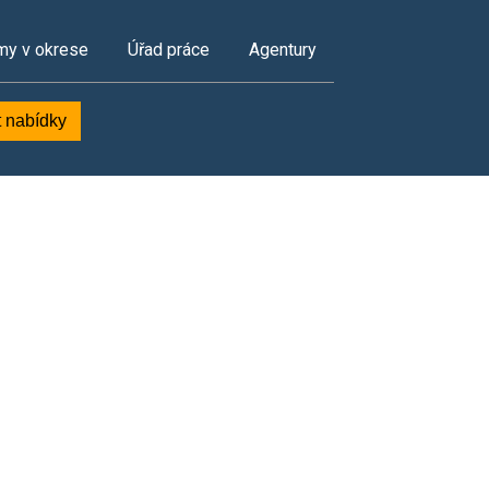
my v okrese
Úřad práce
Agentury
t nabídky