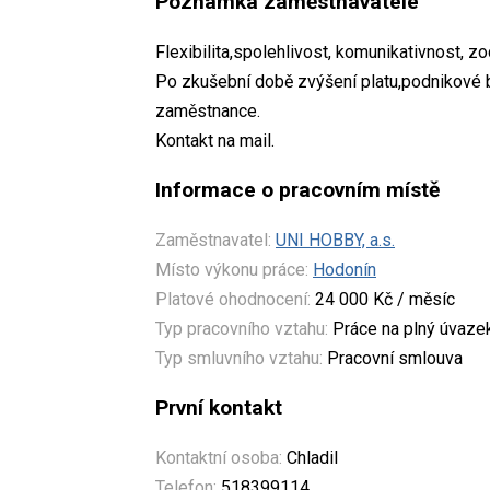
Poznámka zaměstnavatele
Flexibilita,spolehlivost, komunikativnost, z
Po zkušební době zvýšení platu,podnikové b
zaměstnance.
Kontakt na mail.
Informace o pracovním místě
Zaměstnavatel:
UNI HOBBY, a.s.
Místo výkonu práce:
Hodonín
Platové ohodnocení:
24 000 Kč / měsíc
Typ pracovního vztahu:
Práce na plný úvaze
Typ smluvního vztahu:
Pracovní smlouva
První kontakt
Kontaktní osoba:
Chladil
Telefon:
518399114