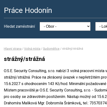
Práce Hodonín
Hledat zaměstnání
Hlavní strana
/
Volná místa
/
Sudoměřice
/
strážný/strážná
strážný/strážná
O.S.E. Security Consulting, s.r.o. nabízí 3 volná pracovní místa
strážný/strážná. Práce na zkrácený úvazek v nepřetržitém pro
15.6.2027 s ohodnocením 143 Kč/hod. Minimální požadované vz
Místem pracoviště je O.S.E. Security Consulting, s.r.o. - Sudom
pro osoby se zdravotním postižením. Nástup možný od 15.6.2
Drahomíra Malíková Mgr. Dobromila Šrámková,, tel.: 7357037