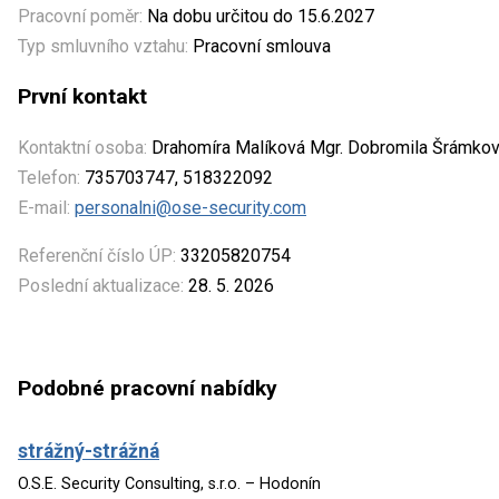
Pracovní poměr:
Na dobu určitou do 15.6.2027
Typ smluvního vztahu:
Pracovní smlouva
První kontakt
Kontaktní osoba:
Drahomíra Malíková Mgr. Dobromila Šrámkov
Telefon:
735703747, 518322092
E-mail:
personalni@ose-security.com
Referenční číslo ÚP:
33205820754
Poslední aktualizace:
28. 5. 2026
Podobné pracovní nabídky
strážný-strážná
O.S.E. Security Consulting, s.r.o. – Hodonín