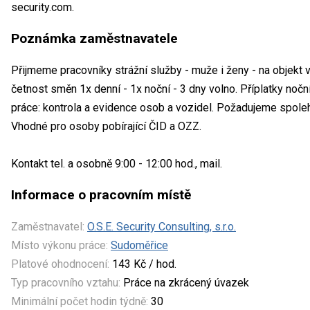
security.com.
Poznámka zaměstnavatele
Přijmeme pracovníky strážní služby - muže i ženy - na objekt 
četnost směn 1x denní - 1x noční - 3 dny volno. Příplatky nočn
práce: kontrola a evidence osob a vozidel. Požadujeme spole
Vhodné pro osoby pobírající ČID a OZZ.
Kontakt tel. a osobně 9:00 - 12:00 hod., mail.
Informace o pracovním místě
Zaměstnavatel:
O.S.E. Security Consulting, s.r.o.
Místo výkonu práce:
Sudoměřice
Platové ohodnocení:
143 Kč / hod.
Typ pracovního vztahu:
Práce na zkrácený úvazek
Minimální počet hodin týdně:
30