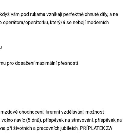
když vám pod rukama vznikají perfektně ohnuté díly, a ne
 operátora/operátorku, který/á se nebojí moderních
u
amu pro dosažení maximální přesnosti
 mzdové ohodnocení, firemní vzdělávání, možnost
olno navíc (5 dnů), příspěvek na stravování, příspěvek na
měna při životních a pracovních jubileích, PŘÍPLATEK ZA