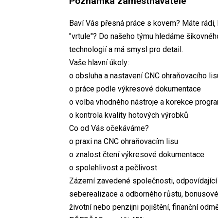
Poznámka zaměstnavatele
Baví Vás přesná práce s kovem? Máte rádi, 
"vrtule"? Do našeho týmu hledáme šikovného
technologií a má smysl pro detail.
Vaše hlavní úkoly:
o obsluha a nastavení CNC ohraňovacího lis
o práce podle výkresové dokumentace
o volba vhodného nástroje a korekce progr
o kontrola kvality hotových výrobků
Co od Vás očekáváme?
o praxi na CNC ohraňovacím lisu
o znalost čtení výkresové dokumentace
o spolehlivost a pečlivost
Zázemí zavedené společnosti, odpovídající
seberealizace a odborného růstu, bonusové v
životní nebo penzijni pojištění, finanční od