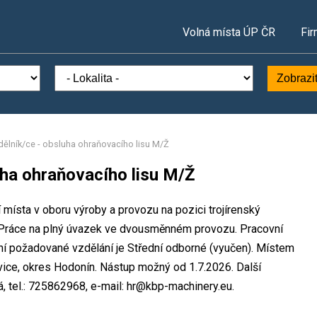
Volná místa ÚP ČR
Fir
Zobrazi
 dělník/ce - obsluha ohraňovacího lisu M/Ž
luha ohraňovacího lisu M/Ž
í místa v oboru výroby a provozu na pozici trojírenský
. Práce na plný úvazek ve dvousměnném provozu. Pracovní
 požadované vzdělání je Střední odborné (vyučen). Místem
kovice, okres Hodonín. Nástup možný od 1.7.2026. Další
 tel.: 725862968, e-mail: hr@kbp-machinery.eu.