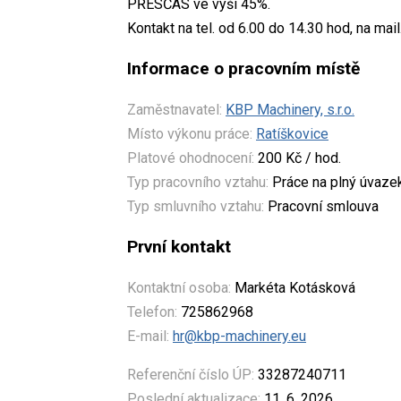
PŘESČAS ve výši 45%.
Kontakt na tel. od 6.00 do 14.30 hod, na mail
Informace o pracovním místě
Zaměstnavatel:
KBP Machinery, s.r.o.
Místo výkonu práce:
Ratíškovice
Platové ohodnocení:
200 Kč / hod.
Typ pracovního vztahu:
Práce na plný úvaze
Typ smluvního vztahu:
Pracovní smlouva
První kontakt
Kontaktní osoba:
Markéta Kotásková
Telefon:
725862968
E-mail:
hr@kbp-machinery.eu
Referenční číslo ÚP:
33287240711
Poslední aktualizace:
11. 6. 2026