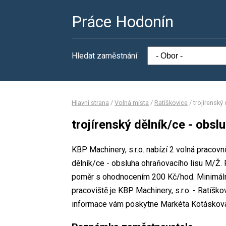
Práce Hodonín
Hledat zaměstnání
Hlavní strana
/
Volná místa
/
Ratíškovice
/
trojírenský
trojírenský dělník/ce - obs
KBP Machinery, s.r.o. nabízí 2 volná pracovn
dělník/ce - obsluha ohraňovacího lisu M/Ž
poměr s ohodnocením 200 Kč/hod. Minimální
pracoviště je KBP Machinery, s.r.o. - Ratíš
informace vám poskytne Markéta Kotásková,