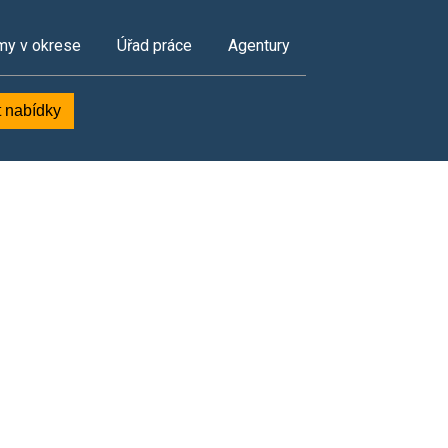
my v okrese
Úřad práce
Agentury
t nabídky