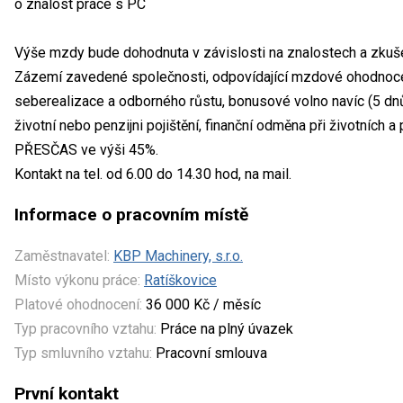
o znalost práce s PC
Výše mzdy bude dohodnuta v závislosti na znalostech a zku
Zázemí zavedené společnosti, odpovídající mzdové ohodnocen
seberealizace a odborného růstu, bonusové volno navíc (5 dnů
životní nebo penzijni pojištění, finanční odměna při životních 
PŘESČAS ve výši 45%.
Kontakt na tel. od 6.00 do 14.30 hod, na mail.
Informace o pracovním místě
Zaměstnavatel:
KBP Machinery, s.r.o.
Místo výkonu práce:
Ratíškovice
Platové ohodnocení:
36 000 Kč / měsíc
Typ pracovního vztahu:
Práce na plný úvazek
Typ smluvního vztahu:
Pracovní smlouva
První kontakt