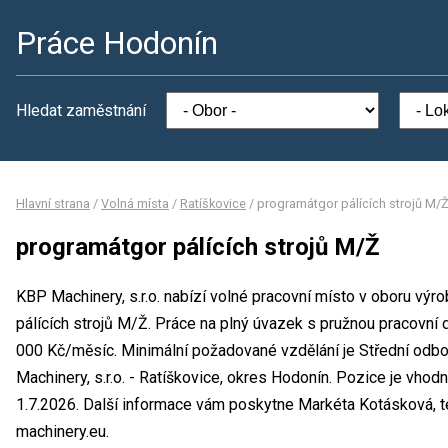
Práce Hodonín
Hledat zaměstnání
Hlavní strana
/
Volná místa
/
Ratíškovice
/
programátgor pálících strojů M/
programátgor pálících strojů M/Ž
KBP Machinery, s.r.o. nabízí volné pracovní místo v oboru výr
pálících strojů M/Ž. Práce na plný úvazek s pružnou pracovn
000 Kč/měsíc. Minimální požadované vzdělání je Střední odbo
Machinery, s.r.o. - Ratíškovice, okres Hodonín. Pozice je vho
1.7.2026. Další informace vám poskytne Markéta Kotásková, t
machinery.eu.