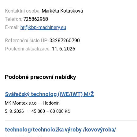
Kontaktní osoba:
Markéta Kotásková
Telefon:
725862968
E-mail:
hr@kbp-machinery.eu
Referenční číslo ÚP:
33287260790
Poslední aktualizace:
11. 6. 2026
Podobné pracovní nabídky
Svářečský technolog (IWE/IWT) M/Ž
MK Montex s.r.o. – Hodonín
5. 8. 2026
·
45 000 – 60 000 Kč
technolog/technoložka výroby /kovovýroba/