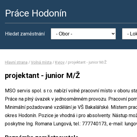
Práce Hodonín
Hledat zaměstnání
Hlavní strana
/
Volná místa
/
Kyjov
/
projektant - junior M/Ž
projektant - junior M/Ž
MSO servis spol. s r.o. nabízí volné pracovní místo v oboru sta
Práce na plný úvazek v jednosměnném provozu. Pracovní po
Minimální požadované vzdělání je VŠ Bakalářské. Místem pracov
okres Hodonín. Pozice je vhodná i pro absolventy. Nástup mo
poskytne Ing. Romana Lungová, tel.: 777740173, e-mail: lun