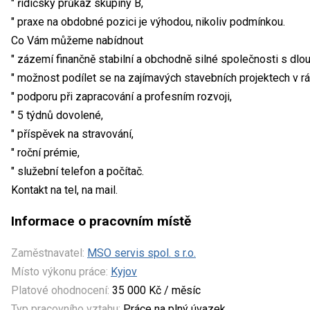
" řidičský průkaz skupiny B,
" praxe na obdobné pozici je výhodou, nikoliv podmínkou.
Co Vám můžeme nabídnout
" zázemí finančně stabilní a obchodně silné společnosti s dlou
" možnost podílet se na zajímavých stavebních projektech v r
" podporu při zapracování a profesním rozvoji,
" 5 týdnů dovolené,
" příspěvek na stravování,
" roční prémie,
" služební telefon a počítač.
Kontakt na tel, na mail.
Informace o pracovním místě
Zaměstnavatel:
MSO servis spol. s r.o.
Místo výkonu práce:
Kyjov
Platové ohodnocení:
35 000 Kč / měsíc
Typ pracovního vztahu:
Práce na plný úvazek