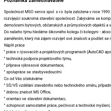
Poznámka zaměstnavatele
Společnost MSO servis spol. s r.o. byla založena v roce 1993.
rozvíjející soukromá stavební společnost. Zabýváme se komple
demolicemi bytových, občanských a průmyslových objektů a vý
Do našeho týmu hledáme šikovného kolegu či kolegyni - abso
zaměřením, který má zájem rozvíjet své znalosti a podílet se 
Náplň práce
" práce v rýsovacích a projektových programech (AutoCAD apo
" technická podpora projektového týmu,
" příprava výkresové dokumentace,
" spolupráce se stavbyvedoucími.
Co od Vás očekáváme
" SŠ/VŠ vzdělání stavebního nebo technického směru, případně
" dobrou znalost MS Office,
" orientaci ve stavební dokumentaci,
" schopnost samostatné práce, pečlivost a technické myšlení,