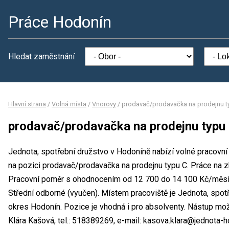
Práce Hodonín
Hledat zaměstnání
Hlavní strana
/
Volná místa
/
Vnorovy
/
prodavač/prodavačka na prodejnu t
prodavač/prodavačka na prodejnu typu
Jednota, spotřební družstvo v Hodoníně nabízí volné pracovní
na pozici prodavač/prodavačka na prodejnu typu C. Práce n
Pracovní poměr s ohodnocením od 12 700 do 14 100 Kč/měsíc
Střední odborné (vyučen). Místem pracoviště je Jednota, spot
okres Hodonín. Pozice je vhodná i pro absolventy. Nástup mo
Klára Kašová, tel.: 518389269, e-mail: kasova.klara@jednota-h