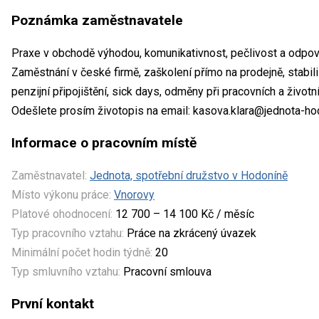
Poznámka zaměstnavatele
Praxe v obchodě výhodou, komunikativnost, pečlivost a odpov
Zaměstnání v české firmě, zaškolení přímo na prodejně, stabil
penzijní připojištění, sick days, odměny při pracovních a životn
Odešlete prosím životopis na email: kasova.klara@jednota-ho
Informace o pracovním místě
Zaměstnavatel:
Jednota, spotřební družstvo v Hodoníně
Místo výkonu práce:
Vnorovy
Platové ohodnocení:
12 700 – 14 100 Kč / měsíc
Typ pracovního vztahu:
Práce na zkrácený úvazek
Minimální počet hodin týdně:
20
Typ smluvního vztahu:
Pracovní smlouva
První kontakt