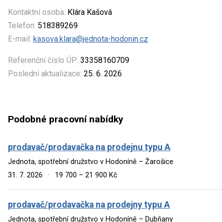
Kontaktní osoba:
Klára Kašová
Telefon:
518389269
E-mail:
kasova.klara@jednota-hodonin.cz
Referenční číslo ÚP:
33358160709
Poslední aktualizace:
25. 6. 2026
Podobné pracovní nabídky
prodavač/prodavačka na prodejnu typu A
Jednota, spotřební družstvo v Hodoníně – Žarošice
31. 7. 2026
·
19 700 – 21 900 Kč
prodavač/prodavačka na prodejny typu A
Jednota, spotřební družstvo v Hodoníně – Dubňany