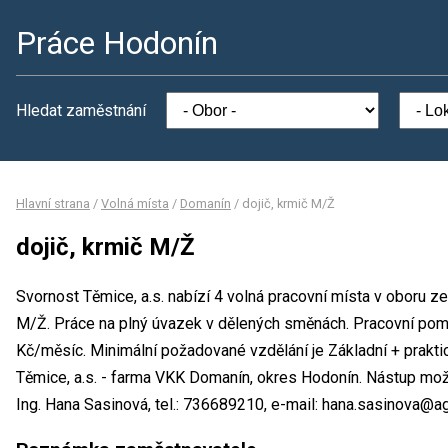
Práce Hodonín
Hledat zaměstnání
Hlavní strana
/
Volná místa
/
Domanín
/
dojič, krmič M/Ž
dojič, krmič M/Ž
Svornost Těmice, a.s. nabízí 4 volná pracovní místa v oboru zem
M/Ž. Práce na plný úvazek v dělených směnách. Pracovní po
Kč/měsíc. Minimální požadované vzdělání je Základní + prakti
Těmice, a.s. - farma VKK Domanín, okres Hodonín. Nástup mož
Ing. Hana Sasinová, tel.: 736689210, e-mail: hana.sasinova@a