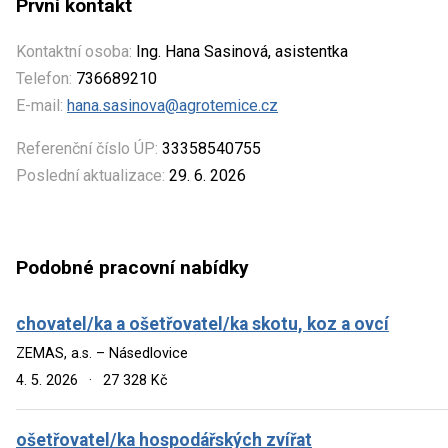
První kontakt
Kontaktní osoba:
Ing. Hana Sasinová, asistentka
Telefon:
736689210
E-mail:
hana.sasinova@agrotemice.cz
Referenční číslo ÚP:
33358540755
Poslední aktualizace:
29. 6. 2026
Podobné pracovní nabídky
chovatel/ka a ošetřovatel/ka skotu, koz a ovcí
ZEMAS, a.s. – Násedlovice
4. 5. 2026
·
27 328 Kč
ošetřovatel/ka hospodářských zvířat