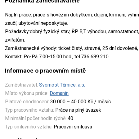
Poznámka zaměstnavatele
Náplň práce: práce s hovězím dobytkem, dojení, krrmení, vyhrnov
zaučí, ubytování neposkytuje.
Požadavky:dobrý fyzický stav, ŘP B,T výhodou, samostatnost, 
zvířatům.
Zaměstnanecké výhody: ticket čistý, stravné, 25 dní dovolené, p
Kontakt: Po-Pá 7.00-15.00 hod., tel.736 689 210
Informace o pracovním místě
Zaměstnavatel:
Svornost Těmice, a.s.
Místo výkonu práce:
Domanín
Platové ohodnocení:
30 000 – 40 000 Kč / měsíc
Typ pracovního vztahu:
Práce na plný úvazek
Minimální počet hodin týdně:
40
Typ smluvního vztahu:
Pracovní smlouva