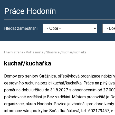
Práce Hodonín
Hledat zaměstnání
Hlavní strana
/
Volná místa
/
Strážnice
/
kuchař/kuchařka
kuchař/kuchařka
Domov pro seniory Strážnice, příspěvková organizace nabízí 
cestovního ruchu na pozici kuchař/kuchařka. Práce na plný úv
poměr na dobu určitou do 31.8.2027 s ohodnocením od 27 000
požadované vzdělání je Bez vzdělání. Místem pracoviště je D
organizace, okres Hodonín. Pozice je vhodná i pro absolventy
informace vám poskytne Soňa Rusňáková, tel.: 602179457, e