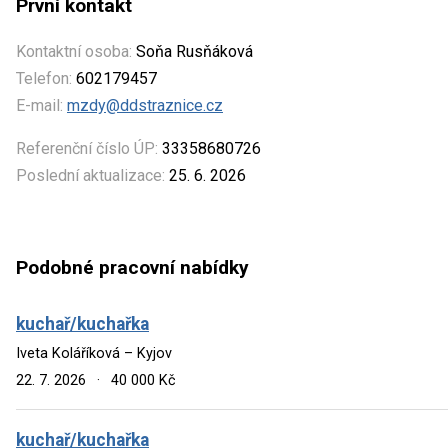
První kontakt
Kontaktní osoba:
Soňa Rusňáková
Telefon:
602179457
E-mail:
mzdy@ddstraznice.cz
Referenční číslo ÚP:
33358680726
Poslední aktualizace:
25. 6. 2026
Podobné pracovní nabídky
kuchař/kuchařka
Iveta Koláříková – Kyjov
22. 7. 2026
·
40 000 Kč
kuchař/kuchařka