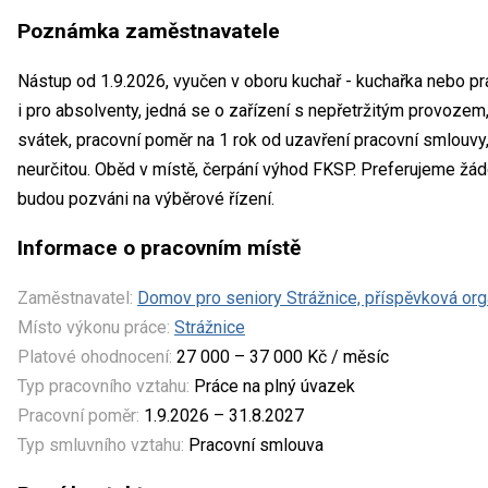
Poznámka zaměstnavatele
Nástup od 1.9.2026, vyučen v oboru kuchař - kuchařka nebo pra
i pro absolventy, jedná se o zařízení s nepřetržitým provozem
svátek, pracovní poměr na 1 rok od uzavření pracovní smlouv
neurčitou. Oběd v místě, čerpání výhod FKSP. Preferujeme žád
budou pozváni na výběrové řízení.
Informace o pracovním místě
Zaměstnavatel:
Domov pro seniory Strážnice, příspěvková or
Místo výkonu práce:
Strážnice
Platové ohodnocení:
27 000 – 37 000 Kč / měsíc
Typ pracovního vztahu:
Práce na plný úvazek
Pracovní poměr:
1.9.2026 – 31.8.2027
Typ smluvního vztahu:
Pracovní smlouva