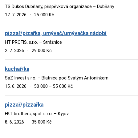
TS Dukos Dubňany, příspěvková organizace – Dubňany
17. 7. 2026
·
25 000 Kč
pizzař/pizařka, umývač/umývačka nádobí
HT PROFIS, s.r.o. – Strážnice
2. 7. 2026
·
29 000 Kč
kuchař/ka
SaZ Invest s.r.o. – Blatnice pod Svatým Antonínkem
15. 6. 2026
·
50 000 – 55 000 Kč
pizzař/pizzařka
FKT brothers, spol. s r.o. – Kyjov
8. 6. 2026
·
35 000 Kč