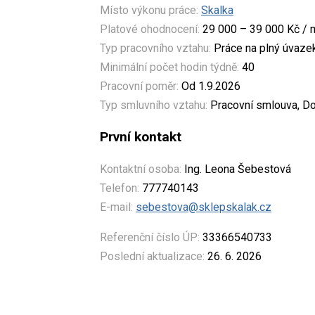
Místo výkonu práce:
Skalka
Platové ohodnocení:
29 000 – 39 000 Kč / 
Typ pracovního vztahu:
Práce na plný úvaze
Minimální počet hodin týdně:
40
Pracovní poměr:
Od 1.9.2026
Typ smluvního vztahu:
Pracovní smlouva, Do
První kontakt
Kontaktní osoba:
Ing. Leona Šebestová
Telefon:
777740143
E-mail:
sebestova@sklepskalak.cz
Referenční číslo ÚP:
33366540733
Poslední aktualizace:
26. 6. 2026