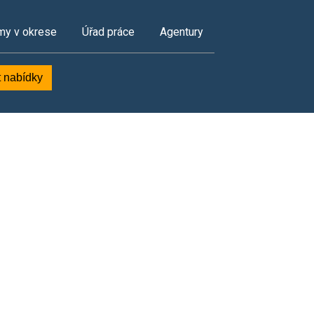
my v okrese
Úřad práce
Agentury
t nabídky