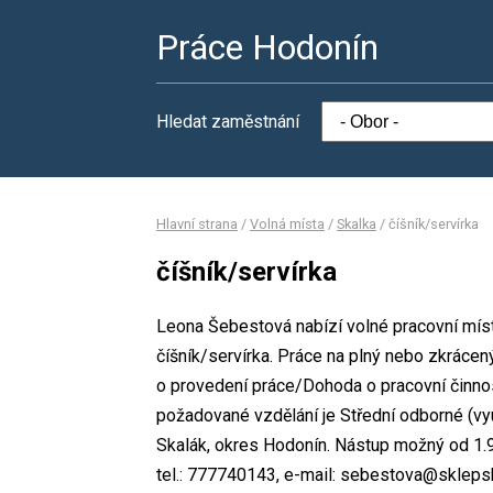
Práce Hodonín
Hledat zaměstnání
Hlavní strana
/
Volná místa
/
Skalka
/
číšník/servírka
číšník/servírka
Leona Šebestová nabízí volné pracovní míst
číšník/servírka. Práce na plný nebo zkrác
o provedení práce/Dohoda o pracovní činno
požadované vzdělání je Střední odborné (vy
Skalák, okres Hodonín. Nástup možný od 1.
tel.: 777740143, e-mail: sebestova@sklepsk