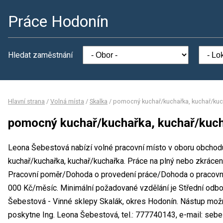
Práce Hodonín
Hledat zaměstnání
Hlavní strana
/
Volná místa
/
Skalka
/
pomocný kuchař/kuchařka, kuchař/kuc
pomocný kuchař/kuchařka, kuchař/kuc
Leona Šebestová nabízí volné pracovní místo v oboru obchod
kuchař/kuchařka, kuchař/kuchařka. Práce na plný nebo zkráce
Pracovní poměr/Dohoda o provedení práce/Dohoda o pracovní
000 Kč/měsíc. Minimální požadované vzdělání je Střední odbo
Šebestová - Vinné sklepy Skalák, okres Hodonín. Nástup mož
poskytne Ing. Leona Šebestová, tel.: 777740143, e-mail: seb