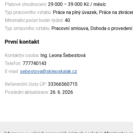
Platové ohodnocení:
29 000 – 39 000 Kč / měsíc
Typ pracovního vztahu:
Práce na plný úvazek, Práce na zkrác
Minimální počet hodin týdně:
40
Typ smluvního vztahu:
Pracovní smlouva, Dohoda o provedení 
První kontakt
Kontaktní osoba:
Ing. Leona Šebestová
Telefon:
777740143
E-mail:
sebestova@sklepskalak.cz
Referenční číslo ÚP:
33366560715
Poslední aktualizace:
26. 6. 2026