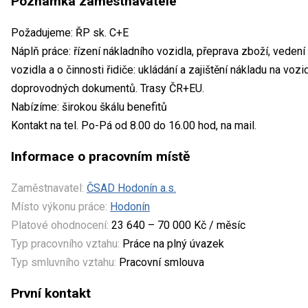
Poznámka zaměstnavatele
Požadujeme: ŘP sk. C+E
Náplň práce: řízení nákladního vozidla, přeprava zboží, vede
vozidla a o činnosti řidiče: ukládání a zajištění nákladu na voz
doprovodných dokumentů. Trasy ČR+EU.
Nabízíme: širokou škálu benefitů
Kontakt na tel. Po-Pá od 8.00 do 16.00 hod, na mail.
Informace o pracovním místě
Zaměstnavatel:
ČSAD Hodonín a.s.
Místo výkonu práce:
Hodonín
Platové ohodnocení:
23 640 – 70 000 Kč / měsíc
Typ pracovního vztahu:
Práce na plný úvazek
Typ smluvního vztahu:
Pracovní smlouva
První kontakt