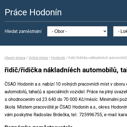
Práce Hodonín
Hledat zaměstnání
Hlavní strana
/
Volná místa
/
Hodonín
/
řidič/řidička nákladníéch automobilů
řidič/řidička nákladníéch automobilů, t
ČSAD Hodonín a.s. nabízí 10 volných pracovních míst v oboru d
automobilů, tahačů a speciálních vozidel. Práce na plný úvaz
s ohodnocením od 23 640 do 70 000 Kč/měsíc. Minimální poža
škola. Místem pracoviště je ČSAD Hodonín a.s., okres Hodonín
vám poskytne Radoslav Brdečka, tel.: 725996755, e-mail: kar