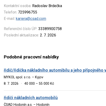
Kontaktní osoba:
Radoslav Brdečka
Telefon:
725996755
E-mail:
kariera@csad.com
Referenční číslo ÚP:
33389900758
Poslední aktualizace:
2. 7. 2026
Podobné pracovní nabídky
řidič/řidička nákladního automibilu a jeho přípojné
MYKOL spol. s r.o. – Kyjov
8. 7. 2026
·
40 000 – 55 000 Kč
řidiči nákladních automobilů
ČSAD Hodonín a.s. – Hodonín