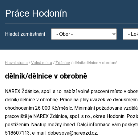
Práce Hodonín
Hledat zaměstnání
Hlavní strana
/
Volná místa
/
Ždánice
/
dělník/dělnice v obrobně
dělník/dělnice v obrobně
NAREX Ždánice, spol. s r.o. nabízí volné pracovní místo v obo
dělník/dělnice v obrobně. Práce na plný úvazek ve dvousměn
ohodnocením 26 000 Kč/měsíc. Minimální požadované vzdělání
pracoviště je NAREX Ždánice, spol. s r.o., okres Hodonín. Poz
postižením. Nástup možný ihned. Další informace vám poskyt
518607113, e-mail: dobesova@narexzd.cz.