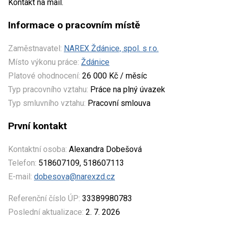
Kontakt na mail.
Informace o pracovním místě
Zaměstnavatel:
NAREX Ždánice, spol. s r.o.
Místo výkonu práce:
Ždánice
Platové ohodnocení:
26 000 Kč / měsíc
Typ pracovního vztahu:
Práce na plný úvazek
Typ smluvního vztahu:
Pracovní smlouva
První kontakt
Kontaktní osoba:
Alexandra Dobešová
Telefon:
518607109, 518607113
E-mail:
dobesova@narexzd.cz
Referenční číslo ÚP:
33389980783
Poslední aktualizace:
2. 7. 2026