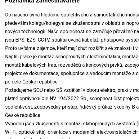
Poznámka zaměstnavatele
Do našeho týmu hledáme spolehlivého a samostatného montážn
především kolegu/kolegyni se zkušenostmi v oblasti silnoproud
nových technologií. Naše společnost se zaměřuje převážně na
jsou EPS, EZS, CCTV, strukturovaná kabeláž, přístupové systém
Proto uvítáme zájemce, kteří mají chuť rozšířit své znalosti i v 
Náplní práce je montáž silnoproudých elektroinstalací, montá
montáž kabelových tras, rozvaděčů a koncových prvků, zapojov
projektové dokumentace, spolupráce s vedoucím montáže a o
po celé České republice.
Požadujeme SOU nebo SŠ vzdělání v oboru elektro, praxi v mon
platné oprávnění dle NV 194/2022 Sb., schopnost číst projek
spolehlivost, zodpovědný přístup, řidičský průkaz skupiny B 
České republice.
Výhodou jsou zkušenosti s montáží slaboproudých systémů (
Wi-Fi, optické sítě), orientace v moderních elektroinstalačních