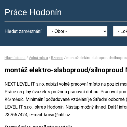
Práce Hodonín
Hledat zaměstnání
Hlavní strana
/
Volná místa
/
Bzenec
/
montáž elektro-slaboproud/silnopr
montáž elektro-slaboproud/silnoproud
NEXT LEVEL IT s.r.o. nabízí volné pracovní místo na pozici m
Práce na plný úvazek s pružnou pracovní dobou. Pracovní p
Kč/měsíc. Minimální požadované vzdělání je Střední odborné 
LEVEL IT s.r.o., okres Hodonín. Nástup možný ihned. Další inf
737667424, e-mail: kovar@nlit.cz.