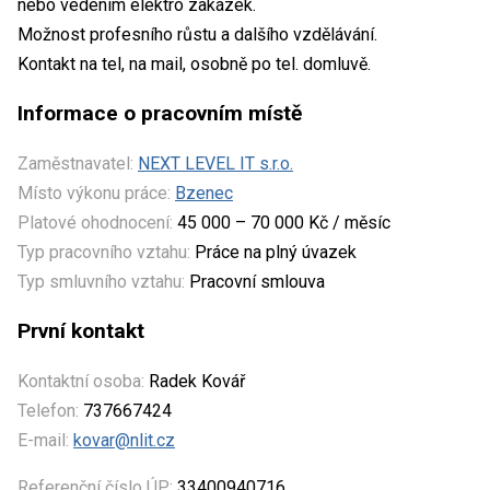
nebo vedením elektro zakázek.
Možnost profesního růstu a dalšího vzdělávání.
Kontakt na tel, na mail, osobně po tel. domluvě.
Informace o pracovním místě
Zaměstnavatel:
NEXT LEVEL IT s.r.o.
Místo výkonu práce:
Bzenec
Platové ohodnocení:
45 000 – 70 000 Kč / měsíc
Typ pracovního vztahu:
Práce na plný úvazek
Typ smluvního vztahu:
Pracovní smlouva
První kontakt
Kontaktní osoba:
Radek Kovář
Telefon:
737667424
E-mail:
kovar@nlit.cz
Referenční číslo ÚP:
33400940716