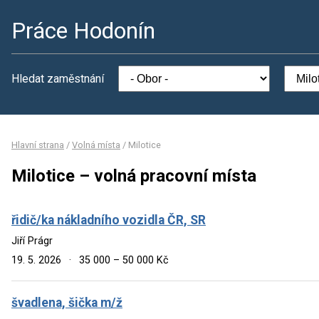
Práce Hodonín
Hledat zaměstnání
Hlavní strana
/
Volná místa
/
Milotice
Milotice – volná pracovní místa
řidič/ka nákladního vozidla ČR, SR
Jiří Prágr
19. 5. 2026
·
35 000 – 50 000 Kč
švadlena, šička m/ž